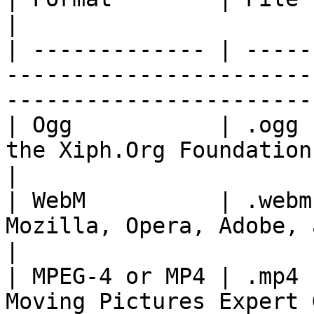
|

| ------------- | -----
-----------------------
------------------------
| Ogg           | .ogg 
the Xiph.Org Foundation.                                                
|

| WebM          | .webm
Mozilla, Opera, Adobe, and Google.                     
|

| MPEG-4 or MP4 | .mp4 
Moving Pictures Expert 