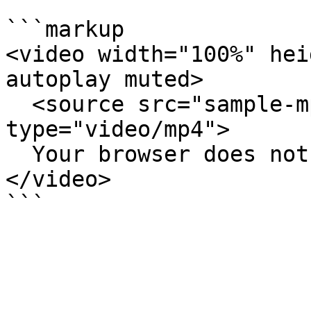
```markup

<video width="100%" hei
autoplay muted>

  <source src="sample-mp4-file.mp4" 
type="video/mp4">

  Your browser does not support the video tag.

</video>
