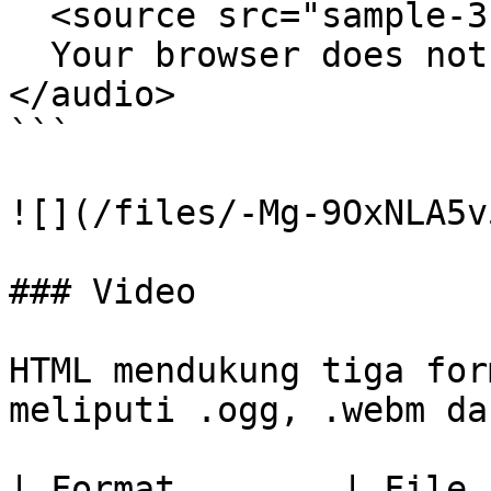
  <source src="sample-3s.mp3" type="audio/mpeg">

  Your browser does not support the audio element.

</audio>

```

![](/files/-Mg-9OxNLA5v
### Video

HTML mendukung tiga for
meliputi .ogg, .webm da
| Format        | File  | Description                                         