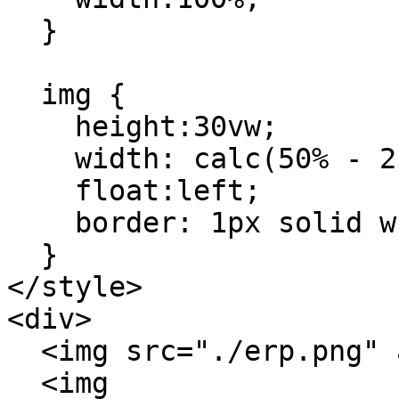
  }

  img {

    height:30vw;

    width: calc(50% - 2px);

    float:left;

    border: 1px solid white;

  }

</style>

<div>

  <img src="./erp.png" alt="ERP Software"/>

  <img 