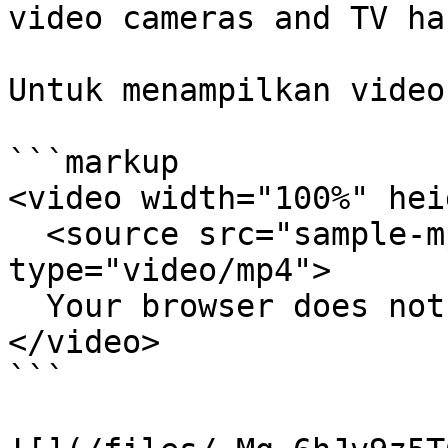
video cameras and TV ha
Untuk menampilkan video
```markup

<video width="100%" hei
  <source src="sample-mp4-file.mp4" 
type="video/mp4">

  Your browser does not support the video tag.

</video>

```
