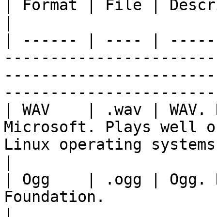
| Format | File | Description                                                                                                                  
|

| ------ | ---- | -----
-----------------------
-----------------------
-----------------------
| WAV    | .wav | WAV. 
Microsoft. Plays well o
Linux operating systems.                                                           
|

| Ogg    | .ogg | Ogg. 
Foundation.                                                                                                                        
|
