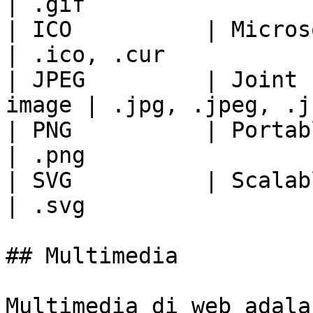
| .gif                 
| ICO          | Microsoft Icon          
| .ico, .cur           
| JPEG         | Joint 
image | .jpg, .jpeg, .j
| PNG          | Portable Netw
| .png                 
| SVG          | Scalable Vecto
| .svg                 
## Multimedia

Multimedia di web adala