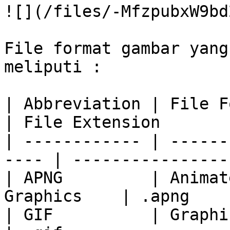
![](/files/-MfzpubxW9bd
File format gambar yang
meliputi :

| Abbreviation | File Format                 
| File Extension       
| ------------ | ------
---- | ----------------
| APNG         | Animat
Graphics    | .apng    
| GIF          | Graphics In