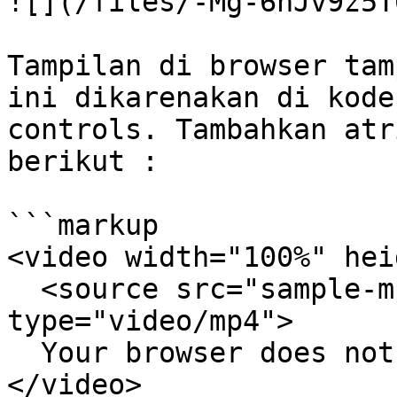
![](/files/-Mg-6hJv9z5T
Tampilan di browser tam
ini dikarenakan di kode
controls. Tambahkan atr
berikut :

```markup

<video width="100%" hei
  <source src="sample-mp4-file.mp4" 
type="video/mp4">

  Your browser does not support the video tag.

</video>
