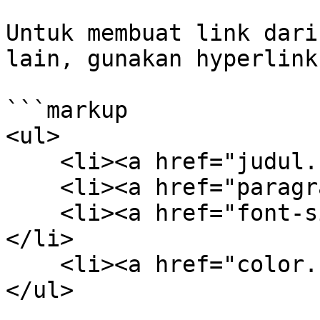
Untuk membuat link dari
lain, gunakan hyperlink
```markup

<ul>

    <li><a href="judul.html">Judul</a></li>

    <li><a href="paragraf.html">Paragraf</a></li>

    <li><a href="font-size.html">Font Size</a>
</li>

    <li><a href="color.html">Warna</a></li>

</ul>
